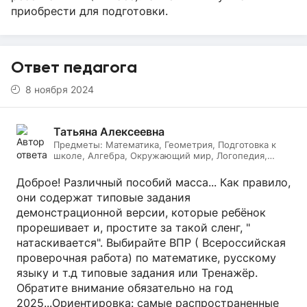
приобрести для подготовки.
Ответ педагога
8 ноября 2024
Татьяна Алексеевна
Предметы:
Математика, Геометрия, Подготовка к
школе, Алгебра, Окружающий мир, Логопедия,
Дефектология, Начальные классы, Литературное
чтение, Русский язык
Доброе! Различный пособий масса... Как правило,
они содержат типовые задания
демонстрационной версии, которые ребёнок
прорешивает и, простите за такой сленг, "
натаскивается". Выбирайте ВПР ( Всероссийская
проверочная работа) по математике, русскому
языку и т.д типовые задания или Тренажёр.
Обратите внимание обязательно на год
2025...Ориентировка: самые распространенные