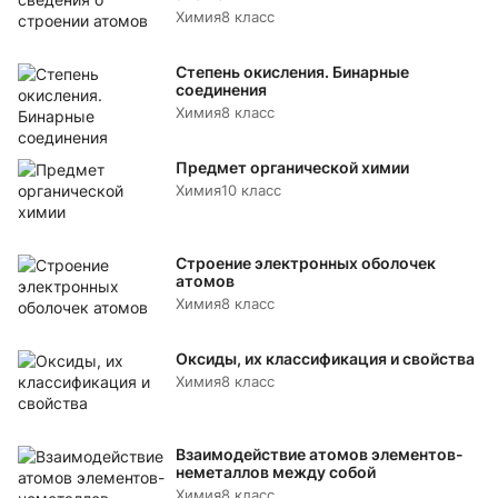
Химия
8 класс
Степень окисления. Бинарные
соединения
Химия
8 класс
Предмет органической химии
Химия
10 класс
Строение электронных оболочек
атомов
Химия
8 класс
Оксиды, их классификация и свойства
Химия
8 класс
Взаимодействие атомов элементов-
неметаллов между собой
Химия
8 класс