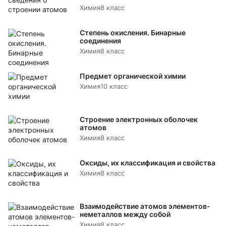
Химия
8 класс
Степень окисления. Бинарные
соединения
Химия
8 класс
Предмет органической химии
Химия
10 класс
Строение электронных оболочек
атомов
Химия
8 класс
Оксиды, их классификация и свойства
Химия
8 класс
Взаимодействие атомов элементов-
неметаллов между собой
Химия
8 класс