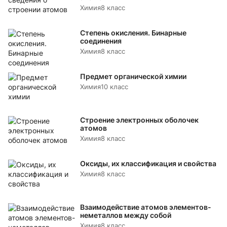
Химия
8 класс
Степень окисления. Бинарные
соединения
Химия
8 класс
Предмет органической химии
Химия
10 класс
Строение электронных оболочек
атомов
Химия
8 класс
Оксиды, их классификация и свойства
Химия
8 класс
Взаимодействие атомов элементов-
неметаллов между собой
Химия
8 класс