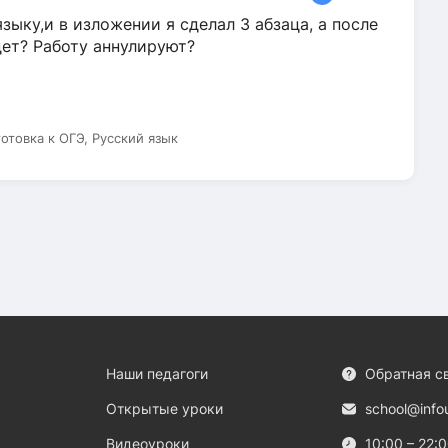
зыку,и в изложении я сделал 3 абзаца, а после
дет? Работу аннулируют?
готовка к ОГЭ, Русский язык
Наши педагоги
Обратная с
Открытые уроки
school@info
Видеоуроки
10:00 – 22: