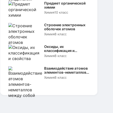
Предмет органической
химии
Химия
10 класс
Строение электронных
оболочек атомов
Химия
8 класс
Оксиды, их
классификация и
свойства
Химия
8 класс
Взаимодействие атомов
элементов-неметаллов
между собой
Химия
8 класс