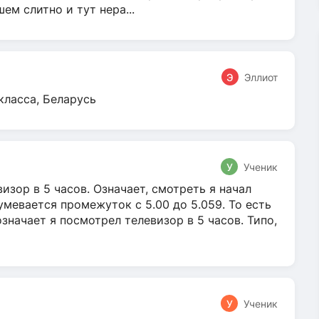
м слитно и тут нера...
Э
Эллиот
класса, Беларусь
У
Ученик
зор в 5 часов. Означает, смотреть я начал
умевается промежуток с 5.00 до 5.059. То есть
 означает я посмотрел телевизор в 5 часов. Типо,
У
Ученик