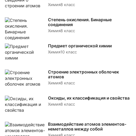
Химия
8 класс
Степень окисления. Бинарные
соединения
Химия
8 класс
Предмет органической химии
Химия
10 класс
Строение электронных оболочек
атомов
Химия
8 класс
Оксиды, их классификация и свойства
Химия
8 класс
Взаимодействие атомов элементов-
неметаллов между собой
Химия
8 класс