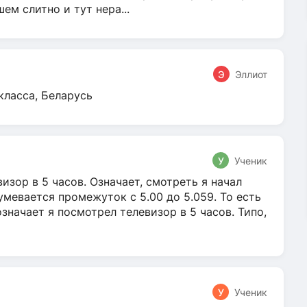
м слитно и тут нера...
Э
Эллиот
класса, Беларусь
У
Ученик
зор в 5 часов. Означает, смотреть я начал
умевается промежуток с 5.00 до 5.059. То есть
 означает я посмотрел телевизор в 5 часов. Типо,
У
Ученик