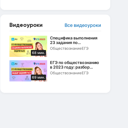
Видеоуроки
Все видеоуроки
Специфика выполнения
23 задания по
Конституции РФ в ЕГЭ по
Обществознание
ЕГЭ
обществознанию в 2023
68 мин.
году
ЕГЭ по обществознанию
в 2023 году: разбор
задания № 21
Обществознание
ЕГЭ
69 мин.