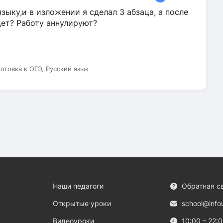
зыку,и в изложении я сделал 3 абзаца, а после
дет? Работу аннулируют?
готовка к ОГЭ, Русский язык
Наши педагоги
Обратная с
Открытые уроки
school@info
Видеоуроки
10:00 – 22: