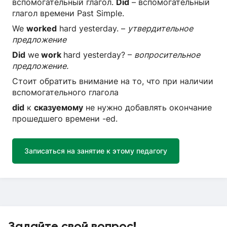
вспомогательный глагол.
Did
– вспомогательный
глагол времени Past Simple.
We
worked
hard yesterday. –
утвердительное
предложение
Did
we
work
hard yesterday? –
вопросительное
предложение.
Стоит обратить внимание на то, что при наличии
вспомогательного глагола
did
к
сказуемому
не нужно добавлять окончание
прошедшего времени -ed.
Записаться на занятие к этому педагогу
Задайте свой вопрос!