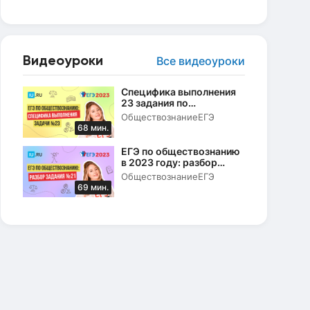
Видеоуроки
Все видеоуроки
Специфика выполнения
23 задания по
Конституции РФ в ЕГЭ по
Обществознание
ЕГЭ
обществознанию в 2023
68 мин.
году
ЕГЭ по обществознанию
в 2023 году: разбор
задания № 21
Обществознание
ЕГЭ
69 мин.