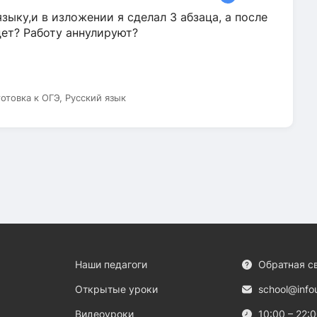
зыку,и в изложении я сделал 3 абзаца, а после
дет? Работу аннулируют?
готовка к ОГЭ, Русский язык
Наши педагоги
Обратная с
Открытые уроки
school@info
Видеоуроки
10:00 – 22: