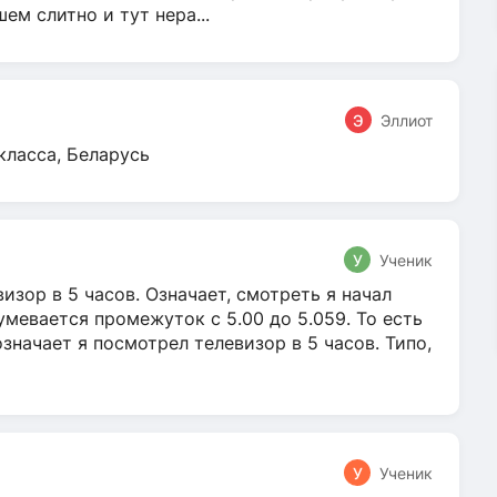
м слитно и тут нера...
Э
Эллиот
класса, Беларусь
У
Ученик
зор в 5 часов. Означает, смотреть я начал
умевается промежуток с 5.00 до 5.059. То есть
 означает я посмотрел телевизор в 5 часов. Типо,
У
Ученик