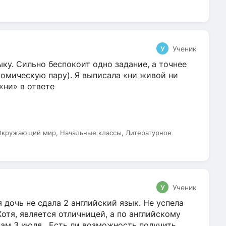
т
У
Ученик
ку. Сильно беспокоит одно задание, а точнее
омическую пару). Я выписала «ни живой ни
 «ни» в ответе
 Окружающий мир, Начальные классы, Литературное
У
Ученик
 дочь не сдала 2 английский язык. Не успела
Хотя, является отличницей, а по английскому
нам 3 июля. Есть ли возможность получить