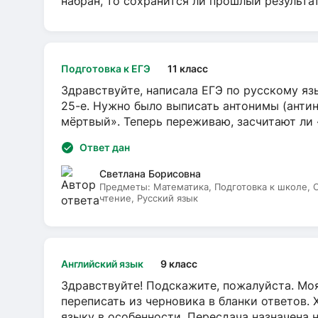
набран, то сохранится ли прошлый результа
Подготовка к ЕГЭ
11 класс
Здравствуйте, написала ЕГЭ по русскому язы
25-е. Нужно было выписать антонимы (антин
мёртвый». Теперь переживаю, засчитают ли
Ответ дан
Светлана Борисовна
Предметы:
Математика, Подготовка к школе,
чтение, Русский язык
Английский язык
9 класс
Здравствуйте! Подскажите, пожалуйста. Моя
переписать из черновика в бланки ответов. 
языку в особенности. Пересдача назначена 