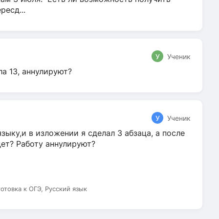
ресд...
У
Ученик
ла 13, аннулируют?
У
Ученик
зыку,и в изложении я сделал 3 абзаца, а после
дет? Работу аннулируют?
готовка к ОГЭ, Русский язык