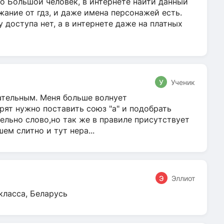
о Большой человек, в интернете найти данный
жание от гдз, и даже имена персонажей есть.
у доступа нет, а в интернете даже на платных
У
Ученик
гательным. Меня больше волнует
ят нужно поставить союз "а" и подобрать
ельно слово,но так же в правиле присутствует
м слитно и тут нера...
Э
Эллиот
класса, Беларусь