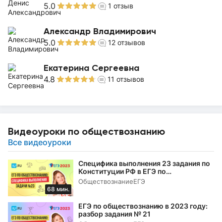
5.0
1
отзыв
Александр Владимирович
5.0
12
отзывов
Екатерина Сергеевна
4.8
11
отзывов
Видеоуроки по обществознанию
Все видеоуроки
Специфика выполнения 23 задания по
Конституции РФ в ЕГЭ по
обществознанию в 2023 году
Обществознание
ЕГЭ
68 мин.
ЕГЭ по обществознанию в 2023 году:
разбор задания № 21