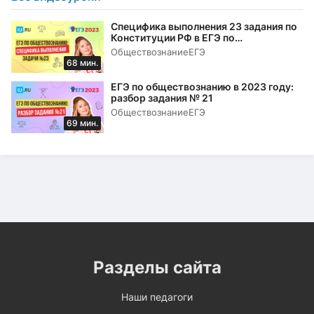
Специфика выполнения 23 задания по
Конституции РФ в ЕГЭ по
обществознанию в 2023 году
Обществознание
ЕГЭ
68 мин.
ЕГЭ по обществознанию в 2023 году:
разбор задания № 21
Обществознание
ЕГЭ
69 мин.
Разделы сайта
Наши педагоги