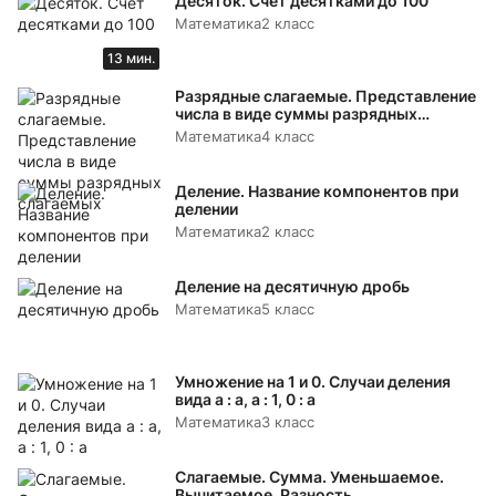
Десяток. Счёт десятками до 100
Математика
2 класс
13 мин.
Разрядные слагаемые. Представление
числа в виде суммы разрядных
слагаемых
Математика
4 класс
Деление. Название компонентов при
делении
Математика
2 класс
Деление на десятичную дробь
Математика
5 класс
Умножение на 1 и 0. Случаи деления
вида а : а, а : 1, 0 : а
Математика
3 класс
Слагаемые. Сумма. Уменьшаемое.
Вычитаемое. Разность