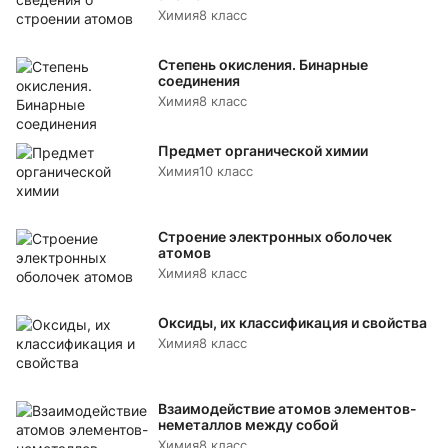
Химия
8 класс
Степень окисления. Бинарные
соединения
Химия
8 класс
Предмет органической химии
Химия
10 класс
Строение электронных оболочек
атомов
Химия
8 класс
Оксиды, их классификация и свойства
Химия
8 класс
Взаимодействие атомов элементов-
неметаллов между собой
Химия
8 класс