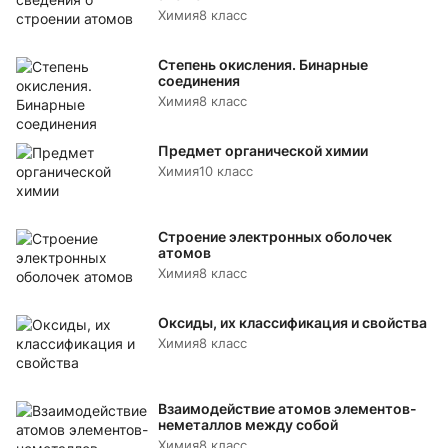
Химия
8 класс
Степень окисления. Бинарные
соединения
Химия
8 класс
Предмет органической химии
Химия
10 класс
Строение электронных оболочек
атомов
Химия
8 класс
Оксиды, их классификация и свойства
Химия
8 класс
Взаимодействие атомов элементов-
неметаллов между собой
Химия
8 класс