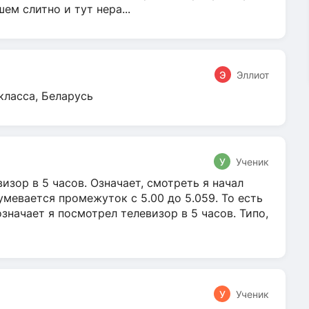
м слитно и тут нера...
Э
Эллиот
класса, Беларусь
У
Ученик
зор в 5 часов. Означает, смотреть я начал
умевается промежуток с 5.00 до 5.059. То есть
 означает я посмотрел телевизор в 5 часов. Типо,
У
Ученик