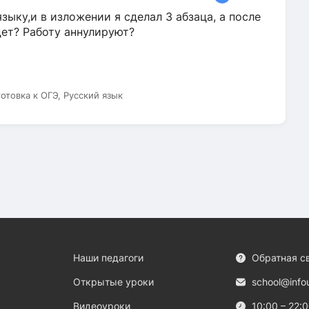
зыку,и в изложении я сделал 3 абзаца, а после
дет? Работу аннулируют?
готовка к ОГЭ, Русский язык
Наши педагоги
Обратная с
Открытые уроки
school@info
Видеоуроки
10:00 – 22: