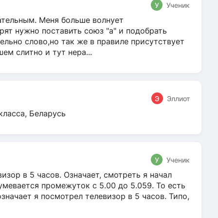
У
Ученик
гательным. Меня больше волнует
ят нужно поставить союз "а" и подобрать
ельно слово,но так же в правиле присутствует
м слитно и тут нера...
Э
Эллиот
класса, Беларусь
У
Ученик
зор в 5 часов. Означает, смотреть я начал
умевается промежуток с 5.00 до 5.059. То есть
 означает я посмотрел телевизор в 5 часов. Типо,