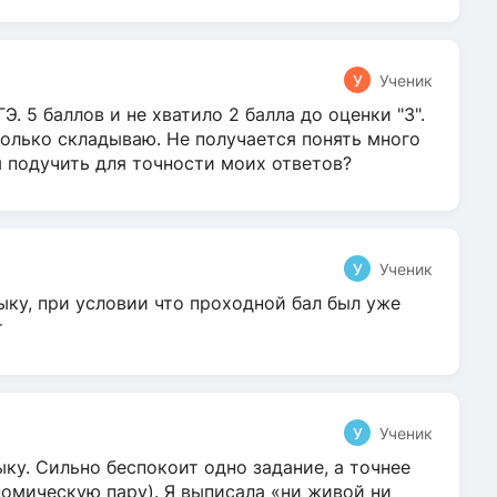
У
Ученик
Э. 5 баллов и не хватило 2 балла до оценки "3".
олько складываю. Не получается понять много
я подучить для точности моих ответов?
У
Ученик
ыку, при условии что проходной бал был уже
т
У
Ученик
ку. Сильно беспокоит одно задание, а точнее
омическую пару). Я выписала «ни живой ни