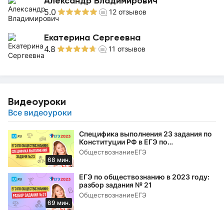
Александр Владимирович
5.0
12
отзывов
Екатерина Сергеевна
4.8
11
отзывов
Видеоуроки
Все видеоуроки
Специфика выполнения 23 задания по
Конституции РФ в ЕГЭ по
обществознанию в 2023 году
Обществознание
ЕГЭ
68 мин.
ЕГЭ по обществознанию в 2023 году:
разбор задания № 21
Обществознание
ЕГЭ
69 мин.