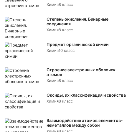
Химия
8 класс
Степень окисления. Бинарные
соединения
Химия
8 класс
Предмет органической химии
Химия
10 класс
Строение электронных оболочек
атомов
Химия
8 класс
Оксиды, их классификация и свойства
Химия
8 класс
Взаимодействие атомов элементов-
неметаллов между собой
Химия
8 класс