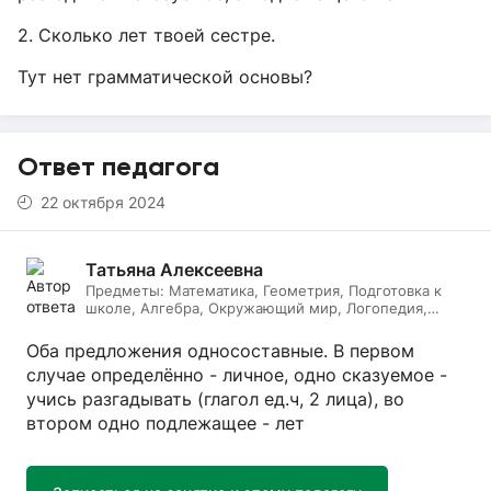
2. Сколько лет твоей сестре.
Тут нет грамматической основы?
Ответ педагога
22 октября 2024
Татьяна Алексеевна
Предметы:
Математика, Геометрия, Подготовка к
школе, Алгебра, Окружающий мир, Логопедия,
Дефектология, Начальные классы, Литературное
чтение, Русский язык
Оба предложения односоставные. В первом
случае определённо - личное, одно сказуемое -
учись разгадывать (глагол ед.ч, 2 лица), во
втором одно подлежащее - лет