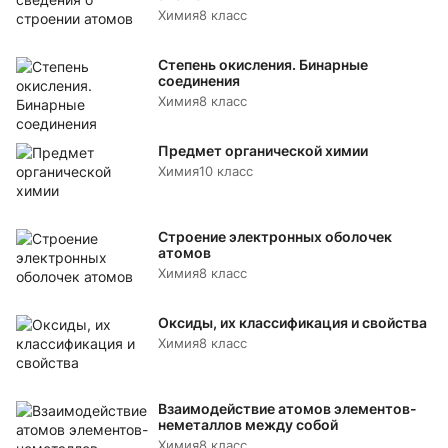
Химия
8 класс
Степень окисления. Бинарные
соединения
Химия
8 класс
Предмет органической химии
Химия
10 класс
Строение электронных оболочек
атомов
Химия
8 класс
Оксиды, их классификация и свойства
Химия
8 класс
Взаимодействие атомов элементов-
неметаллов между собой
Химия
8 класс