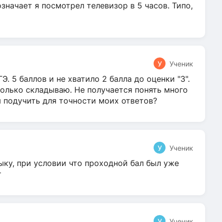
 означает я посмотрел телевизор в 5 часов. Типо,
У
Ученик
Э. 5 баллов и не хватило 2 балла до оценки "3".
олько складываю. Не получается понять много
я подучить для точности моих ответов?
У
Ученик
ыку, при условии что проходной бал был уже
т
У
Ученик