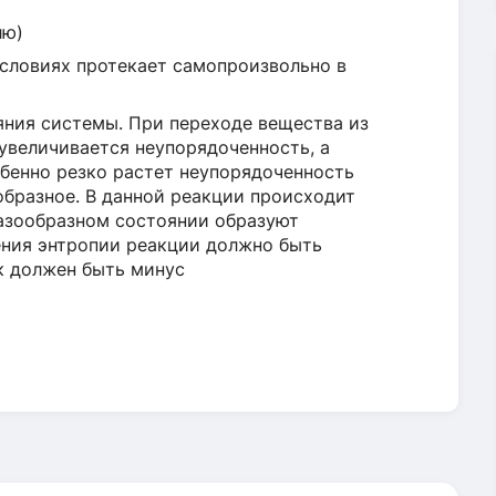
лю)
условиях протекает самопроизвольно в
яния системы. При переходе вещества из
увеличивается неупорядоченность, а
обенно резко растет неупорядоченность
образное. В данной реакции происходит
газообразном состоянии образуют
ения энтропии реакции должно быть
ак должен быть минус