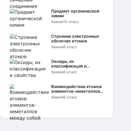
Предмет органической
химии
Химия
10 класс
Строение электронных
оболочек атомов
Химия
8 класс
Оксиды, их
классификация и
свойства
Химия
8 класс
Взаимодействие атомов
элементов-неметаллов
между собой
Химия
8 класс