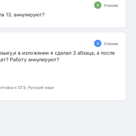
У
Ученик
ла 13, аннулируют?
У
Ученик
зыку,и в изложении я сделал 3 абзаца, а после
дет? Работу аннулируют?
готовка к ОГЭ, Русский язык