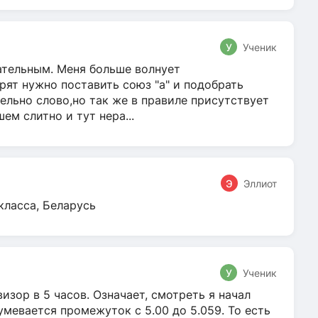
У
Ученик
гательным. Меня больше волнует
ят нужно поставить союз "а" и подобрать
ельно слово,но так же в правиле присутствует
м слитно и тут нера...
Э
Эллиот
класса, Беларусь
У
Ученик
зор в 5 часов. Означает, смотреть я начал
умевается промежуток с 5.00 до 5.059. То есть