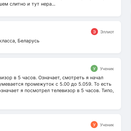
м слитно и тут нера...
Э
Эллиот
класса, Беларусь
У
Ученик
зор в 5 часов. Означает, смотреть я начал
умевается промежуток с 5.00 до 5.059. То есть
 означает я посмотрел телевизор в 5 часов. Типо,
У
Ученик