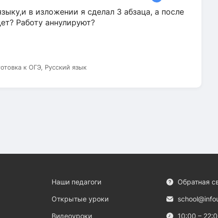
зыку,и в изложении я сделал 3 абзаца, а после
дет? Работу аннулируют?
готовка к ОГЭ, Русский язык
Наши педагоги
Обратная с
Открытые уроки
school@info
Видеоуроки
10:00 – 22: