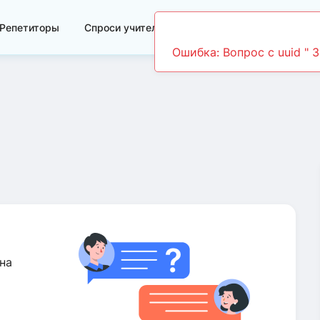
Репетиторы
Спроси учителя
Видеоуроки
Ошибка: Вопрос c uuid " 
на