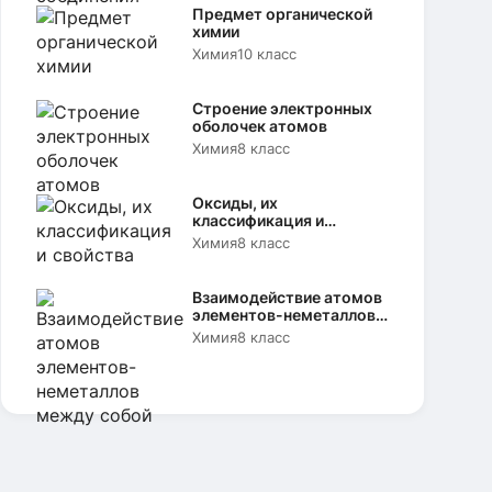
Предмет органической
химии
Химия
10 класс
Строение электронных
оболочек атомов
Химия
8 класс
Оксиды, их
классификация и
свойства
Химия
8 класс
Взаимодействие атомов
элементов-неметаллов
между собой
Химия
8 класс