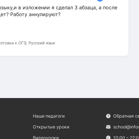
зыку,и в изложении я сделал 3 абзаца, а после
дет? Работу аннулируют?
готовка к ОГЭ, Русский язык
Наши педагоги
Обратная с
Открытые уроки
school@info
Видеоуроки
10:00 – 22: