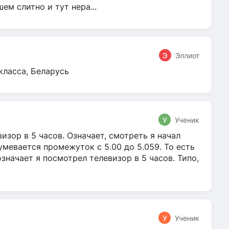
м слитно и тут нера...
Э
Эллиот
класса, Беларусь
У
Ученик
зор в 5 часов. Означает, смотреть я начал
умевается промежуток с 5.00 до 5.059. То есть
 означает я посмотрел телевизор в 5 часов. Типо,
У
Ученик