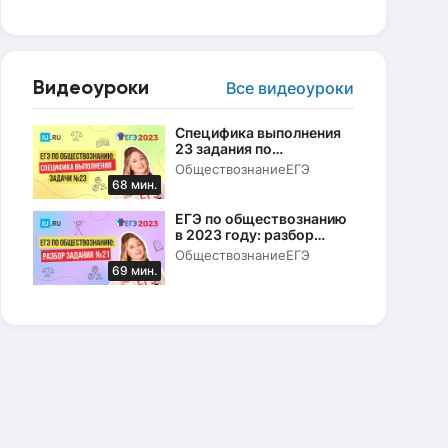
Видеоуроки
Все видеоуроки
Специфика выполнения
23 задания по
Конституции РФ в ЕГЭ по
Обществознание
ЕГЭ
обществознанию в 2023
68 мин.
году
ЕГЭ по обществознанию
в 2023 году: разбор
задания № 21
Обществознание
ЕГЭ
69 мин.