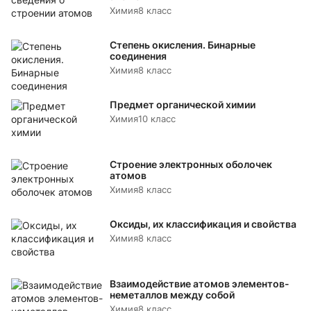
Химия
8 класс
Степень окисления. Бинарные
соединения
Химия
8 класс
Предмет органической химии
Химия
10 класс
Строение электронных оболочек
атомов
Химия
8 класс
Оксиды, их классификация и свойства
Химия
8 класс
Взаимодействие атомов элементов-
неметаллов между собой
Химия
8 класс