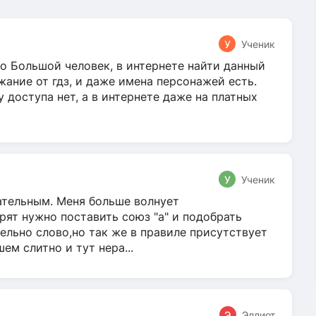
У
Ученик
о Большой человек, в интернете найти данный
жание от гдз, и даже имена персонажей есть.
у доступа нет, а в интернете даже на платных
У
Ученик
гательным. Меня больше волнует
ят нужно поставить союз "а" и подобрать
ельно слово,но так же в правиле присутствует
м слитно и тут нера...
Э
Эллиот