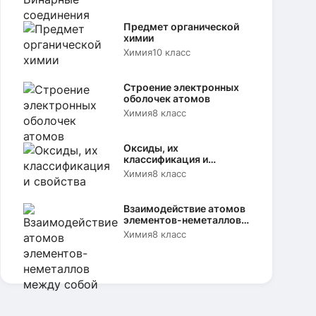
Предмет органической
химии
Химия
10 класс
Строение электронных
оболочек атомов
Химия
8 класс
Оксиды, их
классификация и
свойства
Химия
8 класс
Взаимодействие атомов
элементов-неметаллов
между собой
Химия
8 класс