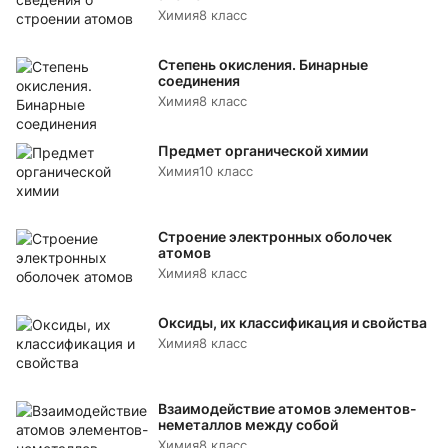
Химия
8 класс
Степень окисления. Бинарные
соединения
Химия
8 класс
Предмет органической химии
Химия
10 класс
Строение электронных оболочек
атомов
Химия
8 класс
Оксиды, их классификация и свойства
Химия
8 класс
Взаимодействие атомов элементов-
неметаллов между собой
Химия
8 класс