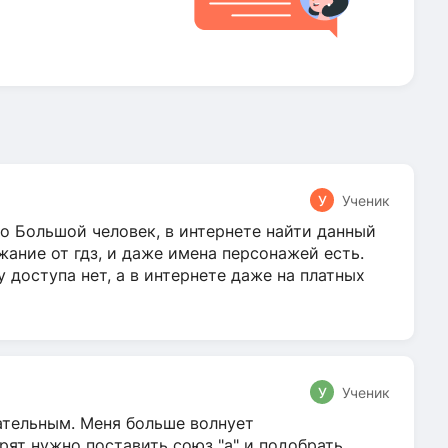
У
Ученик
о Большой человек, в интернете найти данный
жание от гдз, и даже имена персонажей есть.
у доступа нет, а в интернете даже на платных
У
Ученик
гательным. Меня больше волнует
ят нужно поставить союз "а" и подобрать