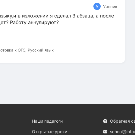
У
Ученик
зыку,и в изложении я сделал 3 абзаца, а после
дет? Работу аннулируют?
готовка к ОГЭ, Русский язык
Наши педагоги
Обратная с
Открытые уроки
school@info