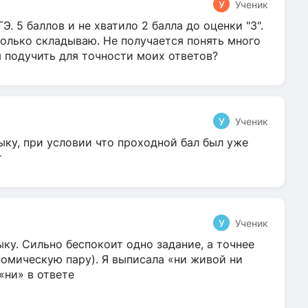
У
Ученик
Э. 5 баллов и не хватило 2 балла до оценки "3".
олько складываю. Не получается понять много
я подучить для точности моих ответов?
У
Ученик
ыку, при условии что проходной бал был уже
т
У
Ученик
ку. Сильно беспокоит одно задание, а точнее
омическую пару). Я выписала «ни живой ни
 «ни» в ответе