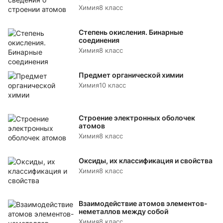
Химия
8 класс
Степень окисления. Бинарные
соединения
Химия
8 класс
Предмет органической химии
Химия
10 класс
Строение электронных оболочек
атомов
Химия
8 класс
Оксиды, их классификация и свойства
Химия
8 класс
Взаимодействие атомов элементов-
неметаллов между собой
Химия
8 класс