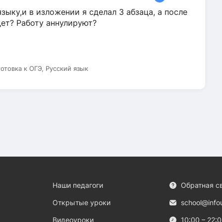
зыку,и в изложении я сделал 3 абзаца, а после
дет? Работу аннулируют?
готовка к ОГЭ, Русский язык
Наши педагоги
Обратная с
Открытые уроки
school@info
Видеоуроки
10:00 – 22: