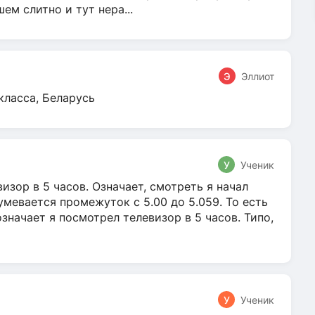
м слитно и тут нера...
Э
Эллиот
класса, Беларусь
У
Ученик
зор в 5 часов. Означает, смотреть я начал
умевается промежуток с 5.00 до 5.059. То есть
 означает я посмотрел телевизор в 5 часов. Типо,
У
Ученик