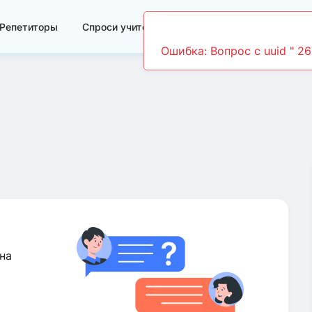
Репетиторы
Спроси учителя
Видеоуроки
Ошибка: Вопрос c uuid " 2
на