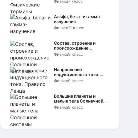
Физика
7 класс
Альфа, бета- и гамма-
излучения
Физика
11 класс
Состав, строение и
происхождение
Солнечной системы
Физика
9 класс
Направление
индукционного тока.
Правило Ленца
Физика
9 класс
Большие планеты и
малые тела Солнечной
системы
Физика
9 класс