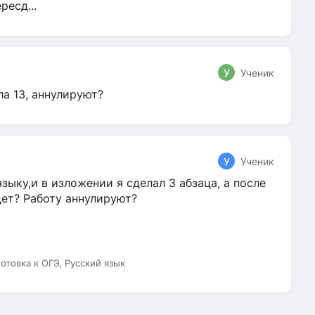
ресд...
У
Ученик
ла 13, аннулируют?
У
Ученик
зыку,и в изложении я сделал 3 абзаца, а после
дет? Работу аннулируют?
готовка к ОГЭ, Русский язык