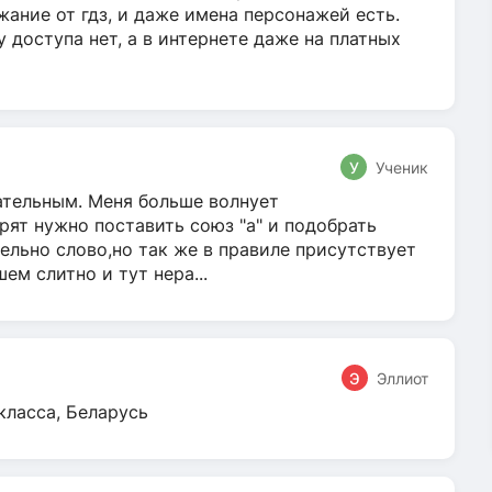
жание от гдз, и даже имена персонажей есть.
у доступа нет, а в интернете даже на платных
У
Ученик
гательным. Меня больше волнует
ят нужно поставить союз "а" и подобрать
ельно слово,но так же в правиле присутствует
м слитно и тут нера...
Э
Эллиот
класса, Беларусь