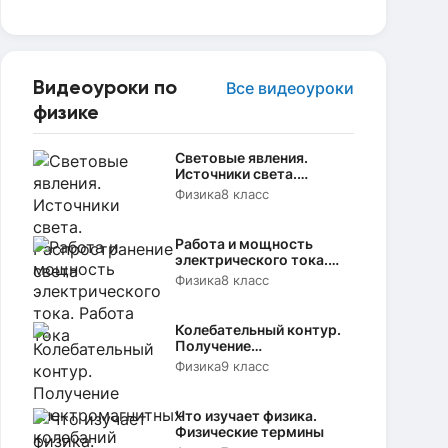
Видеоуроки по
Все видеоуроки
физике
Световые явления.
Источники света.
Распространение света
Физика
8 класс
Работа и мощность
электрического тока.
Работа тока
Физика
8 класс
Колебательный контур.
Получение
электромагнитных
Физика
9 класс
колебаний
Что изучает физика.
Физические термины