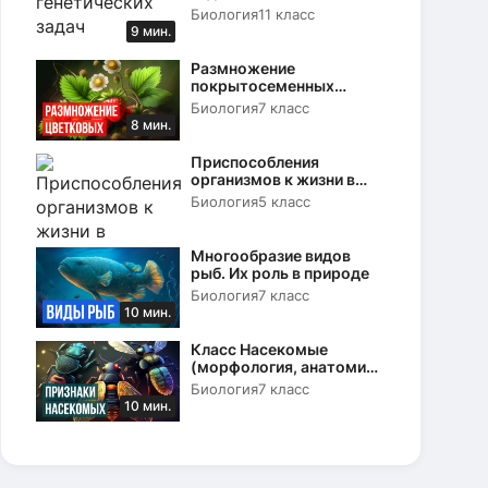
Биология
11 класс
9 мин.
Размножение
покрытосеменных
растений. Вегетативное и
Биология
7 класс
половое
8 мин.
Приспособления
организмов к жизни в
природе
Биология
5 класс
Многообразие видов
рыб. Их роль в природе
Биология
7 класс
10 мин.
Класс Насекомые
(морфология, анатомия
и физиология)
Биология
7 класс
10 мин.