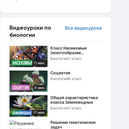
Видеоуроки по
Все видеоуроки
биологии
Класс Насекомые
(многообразие
насекомых, их роль в
Биология
7 класс
природе)
11 мин.
Соцветия
Биология
6 класс
6 мин.
Общая характеристика
класса Земноводных
Биология
7 класс
17 мин.
Решение генетических
задач