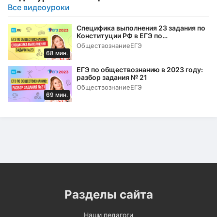
Все видеоуроки
Специфика выполнения 23 задания по
Конституции РФ в ЕГЭ по
обществознанию в 2023 году
Обществознание
ЕГЭ
68 мин.
ЕГЭ по обществознанию в 2023 году:
разбор задания № 21
Обществознание
ЕГЭ
69 мин.
Разделы сайта
Наши педагоги