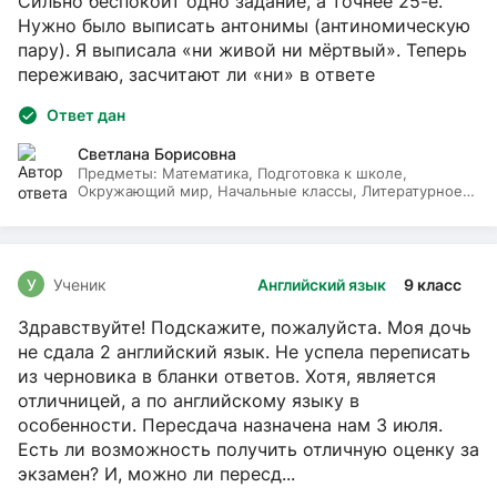
Сильно беспокоит одно задание, а точнее 25-е.
Нужно было выписать антонимы (антиномическую
пару). Я выписала «ни живой ни мёртвый». Теперь
переживаю, засчитают ли «ни» в ответе
Ответ дан
Светлана Борисовна
Предметы:
Математика, Подготовка к школе,
Окружающий мир, Начальные классы, Литературное
чтение, Русский язык
У
Ученик
Английский язык
9 класс
Здравствуйте! Подскажите, пожалуйста. Моя дочь
не сдала 2 английский язык. Не успела переписать
из черновика в бланки ответов. Хотя, является
отличницей, а по английскому языку в
особенности. Пересдача назначена нам 3 июля.
Есть ли возможность получить отличную оценку за
экзамен? И, можно ли пересд...