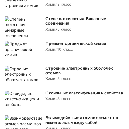
Химия
8 класс
Степень окисления. Бинарные
соединения
Химия
8 класс
Предмет органической химии
Химия
10 класс
Строение электронных оболочек
атомов
Химия
8 класс
Оксиды, их классификация и свойства
Химия
8 класс
Взаимодействие атомов элементов-
неметаллов между собой
Химия
8 класс