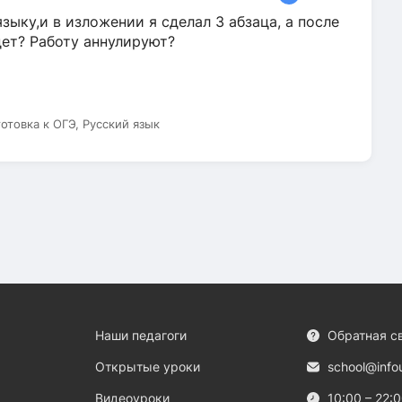
зыку,и в изложении я сделал 3 абзаца, а после
дет? Работу аннулируют?
готовка к ОГЭ, Русский язык
Наши педагоги
Обратная с
Открытые уроки
school@info
Видеоуроки
10:00 – 22: