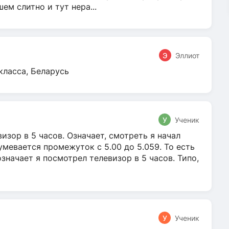
м слитно и тут нера...
Э
Эллиот
класса, Беларусь
У
Ученик
зор в 5 часов. Означает, смотреть я начал
умевается промежуток с 5.00 до 5.059. То есть
 означает я посмотрел телевизор в 5 часов. Типо,
У
Ученик