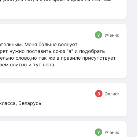
У
Ученик
гательным. Меня больше волнует
ят нужно поставить союз "а" и подобрать
ельно слово,но так же в правиле присутствует
м слитно и тут нера...
Э
Эллиот
класса, Беларусь
У
Ученик