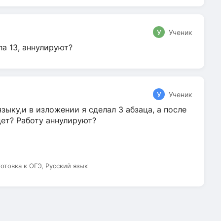
У
Ученик
ла 13, аннулируют?
У
Ученик
зыку,и в изложении я сделал 3 абзаца, а после
дет? Работу аннулируют?
готовка к ОГЭ, Русский язык