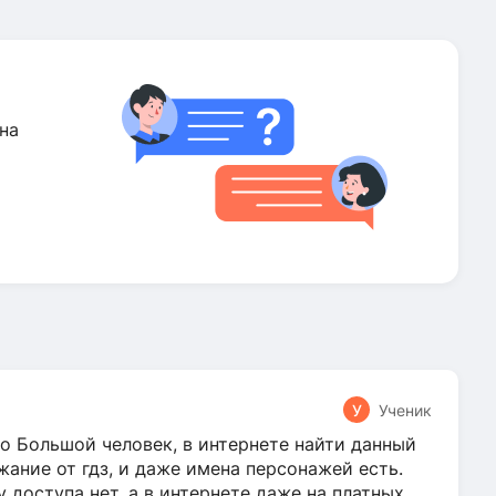
на
У
Ученик
о Большой человек, в интернете найти данный
жание от гдз, и даже имена персонажей есть.
у доступа нет, а в интернете даже на платных