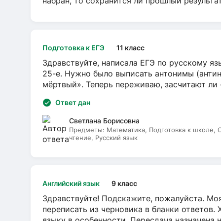
набран, то сохранится ли прошлый результа
Подготовка к ЕГЭ
11 класс
Здравствуйте, написала ЕГЭ по русскому язы
25-е. Нужно было выписать антонимы (антин
мёртвый». Теперь переживаю, засчитают ли
Ответ дан
Светлана Борисовна
Предметы:
Математика, Подготовка к школе,
чтение, Русский язык
Английский язык
9 класс
Здравствуйте! Подскажите, пожалуйста. Моя
переписать из черновика в бланки ответов. 
языку в особенности. Пересдача назначена 