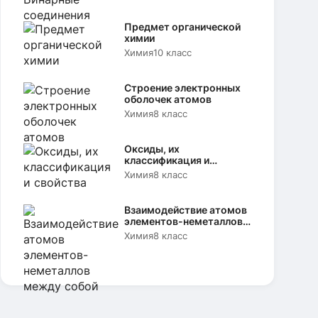
Предмет органической
химии
Химия
10 класс
Строение электронных
оболочек атомов
Химия
8 класс
Оксиды, их
классификация и
свойства
Химия
8 класс
Взаимодействие атомов
элементов-неметаллов
между собой
Химия
8 класс