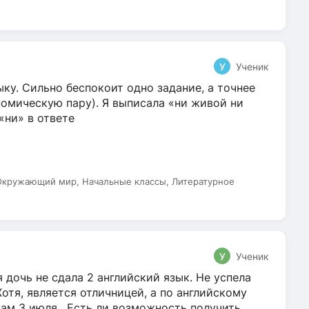
т
У
Ученик
ку. Сильно беспокоит одно задание, а точнее
омическую пару). Я выписала «ни живой ни
 «ни» в ответе
 Окружающий мир, Начальные классы, Литературное
У
Ученик
 дочь не сдала 2 английский язык. Не успела
Хотя, является отличницей, а по английскому
нам 3 июля. Есть ли возможность получить