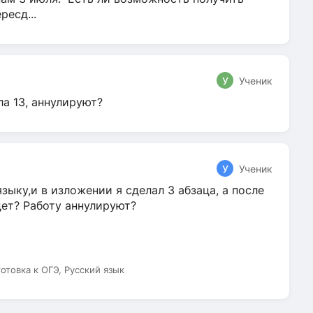
ресд...
У
Ученик
ла 13, аннулируют?
У
Ученик
зыку,и в изложении я сделал 3 абзаца, а после
дет? Работу аннулируют?
готовка к ОГЭ, Русский язык