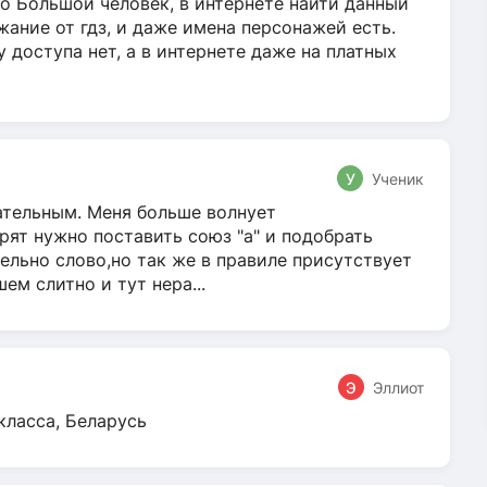
о Большой человек, в интернете найти данный
жание от гдз, и даже имена персонажей есть.
у доступа нет, а в интернете даже на платных
У
Ученик
гательным. Меня больше волнует
ят нужно поставить союз "а" и подобрать
ельно слово,но так же в правиле присутствует
м слитно и тут нера...
Э
Эллиот
класса, Беларусь