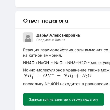
Ответ педагога
Дарья Александровна
Предметы:
Химия
Реакция взаимодействия соли аммония со 
на катион аммония:
NH4Cl+NaOH = NaCl +NH3+H2O - молекуля
Ионно-молекулярное уравнение также можн
N
H
4
+
+
O
H
−
=
N
H
3
+
H
2
O
+
−
+
=
+
N
H
O
H
N
H
H
O
3
2
4
поскольку NH4OH находится в равновесии
Записаться на занятие к этому педагогу