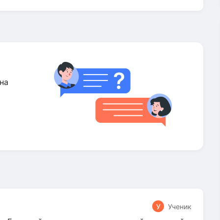
на
У
Ученик