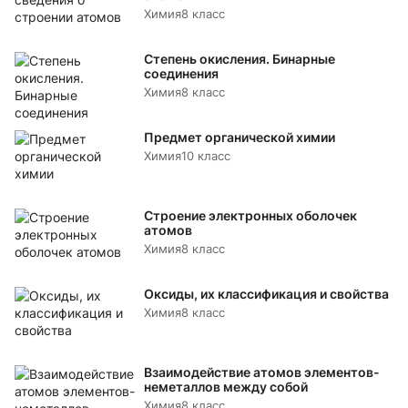
Химия
8 класс
Степень окисления. Бинарные
соединения
Химия
8 класс
Предмет органической химии
Химия
10 класс
Строение электронных оболочек
атомов
Химия
8 класс
Оксиды, их классификация и свойства
Химия
8 класс
Взаимодействие атомов элементов-
неметаллов между собой
Химия
8 класс