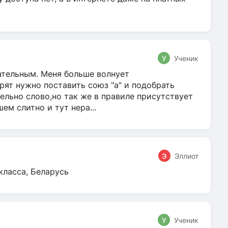
У
Ученик
гательным. Меня больше волнует
ят нужно поставить союз "а" и подобрать
ельно слово,но так же в правиле присутствует
м слитно и тут нера...
Э
Эллиот
класса, Беларусь
У
Ученик