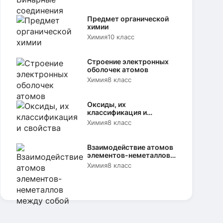
Предмет органической
химии
Химия
10 класс
Строение электронных
оболочек атомов
Химия
8 класс
Оксиды, их
классификация и
свойства
Химия
8 класс
Взаимодействие атомов
элементов-неметаллов
между собой
Химия
8 класс