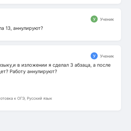
У
Ученик
ла 13, аннулируют?
У
Ученик
зыку,и в изложении я сделал 3 абзаца, а после
дет? Работу аннулируют?
готовка к ОГЭ, Русский язык