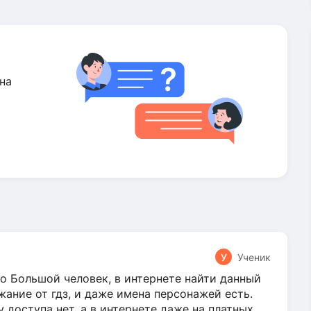
на
У
Ученик
о Большой человек, в интернете найти данный
жание от гдз, и даже имена персонажей есть.
у доступа нет, а в интернете даже на платных