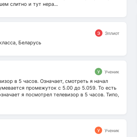
м слитно и тут нера...
Э
Эллиот
класса, Беларусь
У
Ученик
зор в 5 часов. Означает, смотреть я начал
умевается промежуток с 5.00 до 5.059. То есть
 означает я посмотрел телевизор в 5 часов. Типо,
У
Ученик