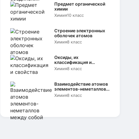
Предмет органической
химии
Химия
10 класс
Строение электронных
оболочек атомов
Химия
8 класс
Оксиды, их
классификация и
свойства
Химия
8 класс
Взаимодействие атомов
элементов-неметаллов
между собой
Химия
8 класс