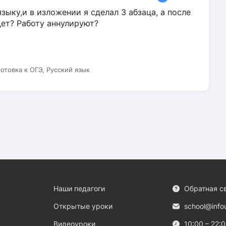
зыку,и в изложении я сделал 3 абзаца, а после
дет? Работу аннулируют?
готовка к ОГЭ, Русский язык
Наши педагоги
Обратная с
Открытые уроки
school@info
Видеоуроки
10:00 – 22: