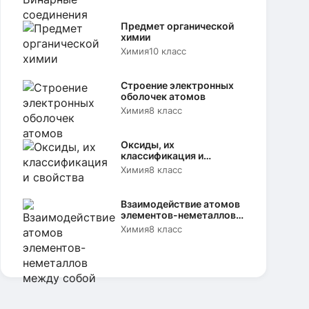
Предмет органической
химии
Химия
10 класс
Строение электронных
оболочек атомов
Химия
8 класс
Оксиды, их
классификация и
свойства
Химия
8 класс
Взаимодействие атомов
элементов-неметаллов
между собой
Химия
8 класс