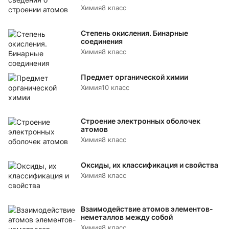
Химия
8 класс
Степень окисления. Бинарные
соединения
Химия
8 класс
Предмет органической химии
Химия
10 класс
Строение электронных оболочек
атомов
Химия
8 класс
Оксиды, их классификация и свойства
Химия
8 класс
Взаимодействие атомов элементов-
неметаллов между собой
Химия
8 класс