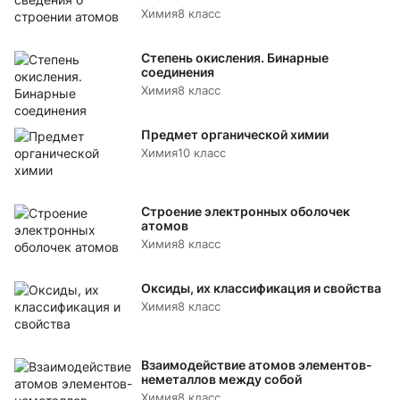
Химия
8 класс
Степень окисления. Бинарные
соединения
Химия
8 класс
Предмет органической химии
Химия
10 класс
Строение электронных оболочек
атомов
Химия
8 класс
Оксиды, их классификация и свойства
Химия
8 класс
Взаимодействие атомов элементов-
неметаллов между собой
Химия
8 класс