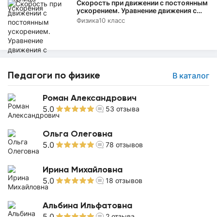
Скорость при движении с постоянным
ускорением. Уравнение движения с
постоянным ускорением
Физика
10 класс
Педагоги по физике
В каталог
Роман Александрович
5.0
53
отзыва
Ольга Олеговна
5.0
78
отзывов
Ирина Михайловна
5.0
18
отзывов
Альбина Ильфатовна
5.0
2
отзыва