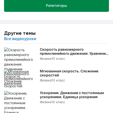
Репетиторы
Другие темы
Все видеоуроки
Скорость равномерного
прямолинейного движения. Уравнение
равномерного прямолинейного
Физика
10 класс
движения
Мгновенная скорость. Сложение
скоростей
Физика
10 класс
Ускорение. Движение с постоянным
ускорением. Единица ускорения
Физика
10 класс