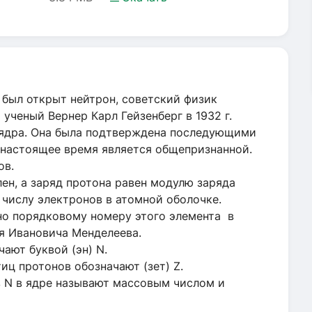
а был открыт нейтрон, советский физик
ченый Вернер Карл Гейзенберг в 1932 г.
ядра. Она была подтверждена последующими
настоящее время является общепризнанной.
ов.
лен, а заряд протона равен модулю заряда
 числу электронов в атомной оболочке.
но порядковому номеру этого элемента в
я Ивановича Менделеева.
ают буквой (эн) N.
ц протонов обозначают (зет) Z.
в N в ядре называют массовым числом и