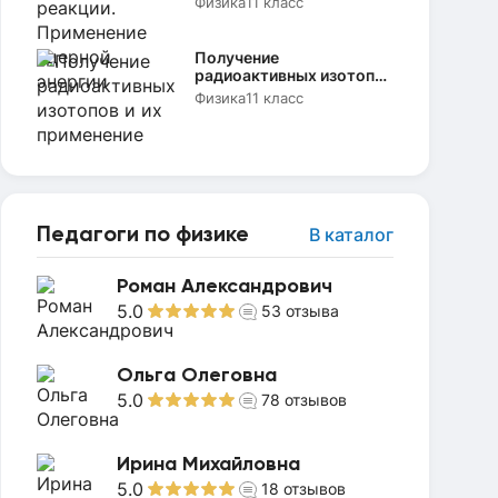
Физика
11 класс
Получение
радиоактивных изотопов
и их применение
Физика
11 класс
Педагоги по физике
В каталог
Роман Александрович
5.0
53
отзыва
Ольга Олеговна
5.0
78
отзывов
Ирина Михайловна
5.0
18
отзывов