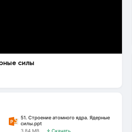
рные силы
51. Строение атомного ядра. Ядерные
силы.ppt
3.84 MB
Скачать