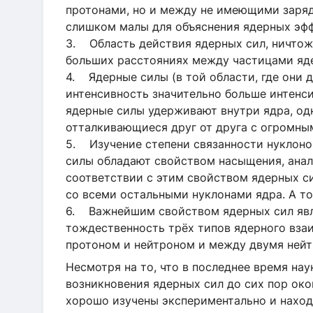
протонами, но и между не имеющими заряд
слишком малы для объяснения ядерных эфф
3. Область действия ядерных сил, ничтожн
больших расстояниях между частицами яде
4. Ядерные силы (в той области, где они 
интенсивность значительно больше интенси
ядерные силы удерживают внутри ядра, од
отталкивающиеся друг от друга с огромны
5. Изучение степени связанности нуклонов
силы обладают свойством насыщения, анал
соответствии с этим свойством ядерных си
со всеми остальными нуклонами ядра. А т
6. Важнейшим свойством ядерных сил явля
тождественность трёх типов ядерного вза
протоном и нейтроном и между двумя нейт
Несмотря на то, что в последнее время нау
возникновения ядерных сил до сих пор око
хорошо изучены экспериментально и наход