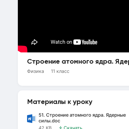
Строение атомного ядра. Яде
Физика
11 класс
Материалы к уроку
51. Строение атомного ядра. Ядерные
силы.doc
42 KB
Скачать