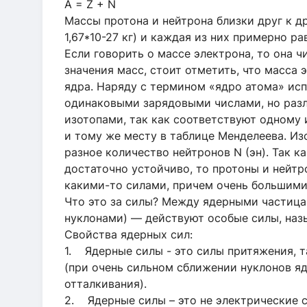
А = Z + N
Массы протона и нейтрона близки друг к др
1,67*10-27 кг) и каждая из них примерно р
Если говорить о массе электрона, то она ч
значения масс, стоит отметить, что масса
ядра. Наряду с термином «ядро атома» исп
одинаковыми зарядовыми числами, но раз
изотопами, так как соответствуют одному 
и тому же месту в таблице Менделеева. Изо
разное количество нейтронов N (эн). Так 
достаточно устойчиво, то протоны и нейт
какими-то силами, причем очень большими
Что это за силы? Между ядерными частица
нуклонами) — действуют особые силы, на
Свойства ядерных сил:
1. Ядерные силы - это силы притяжения, т
(при очень сильном сближении нуклонов я
отталкивания).
2. Ядерные силы – это не электрические с