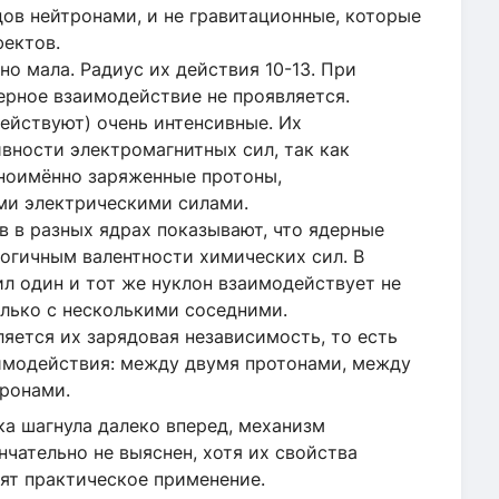
ов нейтронами, и не гравитационные, которые
ектов.
о мала. Радиус их действия 10-13. При
рное взаимодействие не проявляется.
действуют) очень интенсивные. Их
вности электромагнитных сил, так как
ноимённо заряженные протоны,
ми электрическими силами.
 в разных ядрах показывают, что ядерные
огичным валентности химических сил. В
л один и тот же нуклон взаимодействует не
олько с несколькими соседними.
ется их зарядовая независимость, то есть
имодействия: между двумя протонами, между
ронами.
ка шагнула далеко вперед, механизм
нчательно не выяснен, хотя их свойства
ят практическое применение.