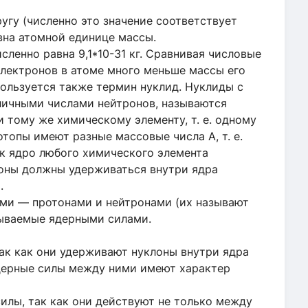
угу (численно это значение соответствует
авна атомной единице массы.
исленно равна 9,1*10-31 кг. Сравнивая числовые
 электронов в атоме много меньше массы его
ользуется также термин нуклид. Нуклиды с
личными числами нейтронов, называются
и тому же химическому элементу, т. е. одному
топы имеют разные массовые числа А, т. е.
как ядро любого химического элемента
роны должны удерживаться внутри ядра
.
ми — протонами и нейтронами (их называют
зываемые ядерными силами.
ак как они удерживают нуклоны внутри ядра
дерные силы между ними имеют характер
илы, так как они действуют не только между