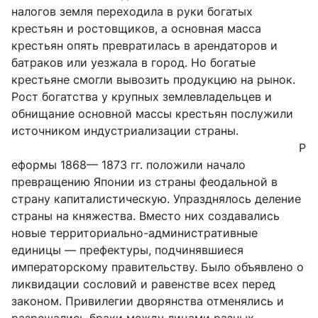
налогов земля переходила в руки богатых
крестьян и ростовщиков, а основная масса
крестьян опять превратилась в арендаторов и
батраков или уезжала в город. Но богатые
крестьяне смогли вывозить продукцию на рынок.
Рост богатства у крупных землевладельцев и
обнищание основной массы крестьян послужили
источником индустриализации страны.
Р
еформы 1868— 1873 гг. положили начало
превращению Японии из страны феодальной в
страну капиталистическую. Упразднялось деление
страны на княжества. Вместо них создавались
новые территориально-административные
единицы — префектуры, подчинявшиеся
императорскому правительству. Было объявлено о
ликвидации сословий и равенстве всех перед
законом. Привилегии дворянства отменялись и
разрешались браки между лицами разных