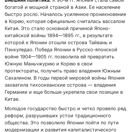
богатой и мощной страной в Азии. Ее население
быстро росло. Началось усиленное проникновение
в Корею, которая официально считалась вассалом
Китая. Это стало основной причиной Японо-
китайской войны 1894—1895 гг., в результате
которой к Японии отошли острова Тайвань и
Пэнхуледао. Победа Японии в Русско-японской
войне 1904—1905 гг. позволила ей превратить
Южную Маньчжурию и Корею в свои
протектораты, получить право владения Южным
Сахалином. В годы первой мировой войны Япония
захватила тихоокеанские острова — владения
Германии и еще больше укрепила свои позиции в
Китае.
Молодое государство быстро и четко провело ряд
реформ, разрушивших устои традиционного
общества. Это позволило Японии пойти по пути
модернизации и развития капиталистического