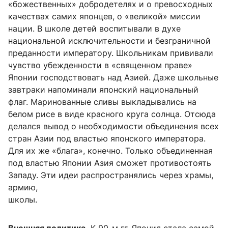
«божественных» добродетелях и о превосходных
качествах самих японцев, о «великой» миссии
нации. В школе детей воспитывали в духе
национальной исключительности и безграничной
преданности императору. Школьникам прививали
чувство убежденности в «священном праве»
Японии господствовать над Азией. Даже школьные
завтраки напоминали японский национальный
флаг. Маринованные сливы выкладывались на
белом рисе в виде красного круга солнца. Отсюда
делался вывод о необходимости объединения всех
стран Азии под властью японского императора.
Для их же «блага», конечно. Только объединенная
под властью Японии Азия сможет противостоять
Западу. Эти идеи распространялись через храмы,
армию,
школы.
Внешняя политика.
К 90-м гг. Япония стала самой