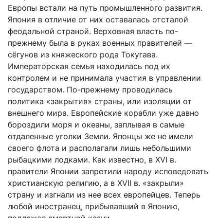
Европы встали на путь промышленного развития.
Япония в отличие от них оставалась отсталой
феодальной страной. Верховная власть по-
прежнему была в руках военных правителей —
сёгунов из княжеского рода Токугава.
Императорская семья находилась под их
контролем и не принимала участия в управлении
государством. По-прежнему проводилась
политика «закрытия» страны, или изоляции от
внешнего мира. Европейские корабли уже давно
бороздили моря и океаны, заплывая в самые
отдаленные уголки Земли. Японцы же не имели
своего флота и располагали лишь небольшими
рыбацкими лодками.
Как известно, в XVI в.
правители Японии запретили народу исповедовать
христианскую религию, а в XVII в. «закрыли»
страну и изгнали из нее всех европейцев. Теперь
любой иностранец, прибывавший в Японию,
подлежал смертной казни.