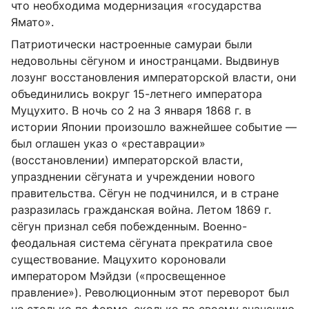
что необходима модернизация «государства
Ямато».
Патриотически настроенные самураи были
недовольны сёгуном и иностранцами. Выдвинув
лозунг восстановления императорской власти, они
объединились вокруг 15-летнего императора
Муцухито. В ночь со 2 на 3 января 1868 г. в
истории Японии произошло важнейшее событие —
был оглашен указ о «реставрации»
(восстановлении) императорской власти,
упразднении сёгуната и учреждении нового
правительства. Сёгун не подчинился, и в стране
разразилась гражданская война. Летом 1869 г.
сёгун признал себя побежденным. Военно-
феодальная система сёгуната прекратила свое
существование. Мацухито короновали
императором Мэйдзи («просвещенное
правление»). Революционным этот переворот был
не столько по форме, сколько по своему значению,