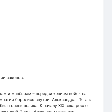
овы:
ству.
итуции.
нов.
ний в принятии законов.
адам и манёврам – передвижениям войск на
импатии боролись внутри Александра. Тяга к
была очень велика. К началу
XIX
века росло
олитикой Павла. Александр оказался