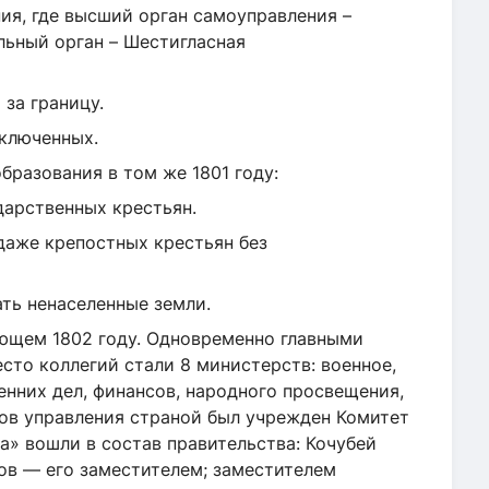
ия, где высший орган самоуправления –
льный орган – Шестигласная
 за границу.
аключенных.
бразования в том же 1801 году:
янам государственных крестьян.
даже крепостных крестьян без
ть ненаселенные земли.
ющем 1802 году. Одновременно главными
сто коллегий стали 8 министерств: военное,
енних дел, финансов, народного просвещения,
ов управления страной был учрежден Комитет
а» вошли в состав правительства: Кочубей
ов — его заместителем; заместителем