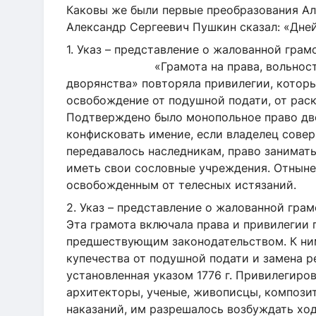
Каковы же были первые преобразования Ал
Александр Сергеевич Пушкин сказал: «Дне
1. Указ – представление о жалованной
«Грамота на права, вольности и пр
дворянства» повторяла привилегии, которы
освобождение от подушной подати, от рас
Подтверждено было монопольное право дво
конфисковать имение, если владелец совер
передавалось наследникам, право занимат
иметь свои сословные учреждения. Отныне
освобожденным от телесных истязаний.
2. Указ – представление о
Эта грамота включала права и привилегии
предшествующим законодательством. К ни
купечества от подушной подати и замена 
установленная указом 1776 г. Привилегиро
архитекторы, ученые, живописцы, компози
наказаний, им разрешалось возбуждать хо