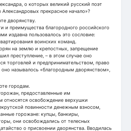
ександра, о которых великий русский поэт
й Александровых прекрасное начало»?
 грамоте дворянству.
еимущества благородного российского
ми издавна пользовалось это сословие:
квартирования воинских команд.
рян на землю и крепостных, запрещение
шил преступление, – в этом случае оно
ься торговлей и предпринимательством, право
 оно называлось «благородным дворянством»,
 жалованной грамоте городам.
 горожан, предоставленные им
м относятся освобождение верхушки
рекрутской повинности денежным взносом,
ванные горожане: купцы, банкиры,
торы, они освобождались от телесных
датайство о присвоении дворянства. Вводилась