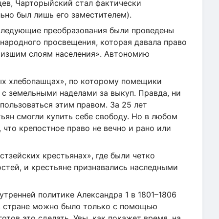
ев, Чарторыйский стал фактически
ьно был лишь его заместителем).
 Следующие преобразования были проведены
а народного просвещения, которая давала право
Низшим слоям населения». Автономию
ных хлебопашцах», по которому помещики
 с земельными наделами за выкуп. Правда, ни
пользоваться этим правом. За 25 лет
ьян смогли купить себе свободу. Но в любом
 что крепостное право не вечно и рано или
стзейских крестьянах», где были четко
стей, и крестьяне признавались наследными
тренней политике Александра 1 в 1801–1806
в стране можно было только с помощью
отов это сделать. Увы, как покажет время, на