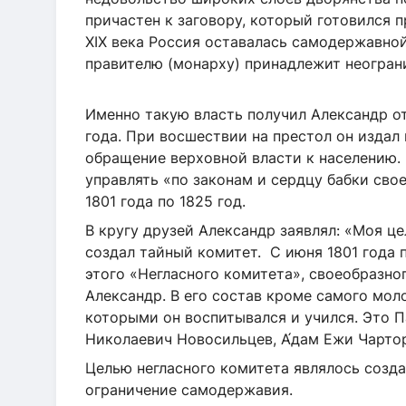
причастен к заговору, который готовился п
XIX
века Россия оставалась самодержавной
правителю (монарху) принадлежит неограни
Именно такую власть получил Александр от 
года. При восшествии на престол он издал
обращение верховной власти к населению. 
управлять «по законам и сердцу бабки свое
1801 года по 1825 год.
В кругу друзей Александр заявлял: «Моя цел
создал тайный комитет. С июня 1801 года 
этого «Негласного комитета», своеобразно
Александр. В его состав кроме самого мол
которыми он воспитывался и учился. Это 
Николаевич Новосильцев, А́дам Ежи Чарто
Целью негласного комитета являлось созда
ограничение самодержавия.