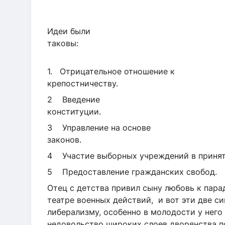
Идеи были
так
1. Отрицательное отношение к
крепостниче
2 Введение
конст
3 Управление на основе
зако
4 Участие выборных учрежде
5 Предоставление гражданских свобод.
Отец с детства привил сыну любовь к пар
театре военных действий, и вот эти две с
либерализму, особенно в молодости у него 
недовольство широких слоев дворянства п