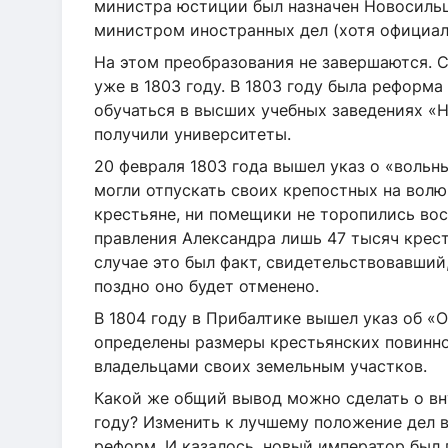
министра юстиции был назначен Новосильц
министром иностранных дел (хотя официал
На этом преобразования не завершаются.
уже в 1803 году. В 1803 году была реформ
обучаться в высших учебных заведениях «
получили университеты.
20 февраля 1803 года вышел указ о «воль
могли отпускать своих крепостных на волю
крестьяне, ни помещики не торопились вос
правления Александра лишь 47 тысяч крест
случае это был факт, свидетельствовавший,
поздно оно будет отменено.
В 1804 году в Прибалтике вышел указ об «О
определены размеры крестьянских повинно
владельцами своих земельным участков.
Какой же общий вывод можно сделать о вну
году? Изменить к лучшему положение дел 
реформ. И казалось, новый император был г