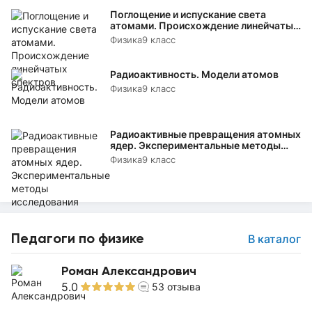
Поглощение и испускание света
атомами. Происхождение линейчатых
спектров
Физика
9 класс
Радиоактивность. Модели атомов
Физика
9 класс
Радиоактивные превращения атомных
ядер. Экспериментальные методы
исследования частиц
Физика
9 класс
Педагоги по физике
В каталог
Роман Александрович
5.0
53
отзыва