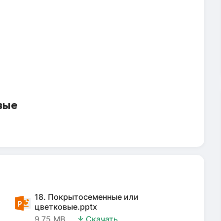
вые
18. Покрытосеменные или
цветковые.pptx
9.75 MB
Скачать