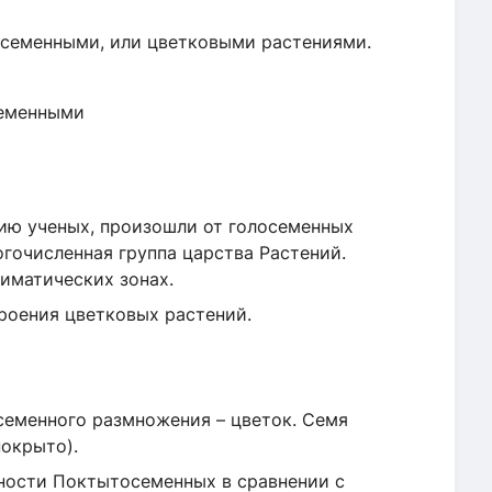
менными, или цветковыми растениями.
семенными
ученых, произошли от голосеменных
огочисленная группа царства Растений.
иматических зонах.
ения цветковых растений.
енного размножения – цветок. Семя
покрыто).
ти Поктытосеменных в сравнении с