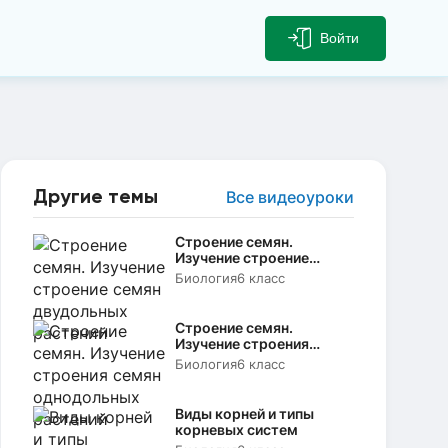
Войти
Другие темы
Все видеоуроки
Строение семян.
Изучение строение
семян двудольных
Биология
6 класс
растений
Строение семян.
Изучение строения
семян однодольных
Биология
6 класс
растений
Виды корней и типы
корневых систем